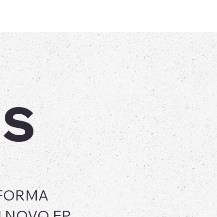
A
CONTATO PARA SHOWS
ASSITA AO CLIPE 
NS
AFORMA
U NOVO EP