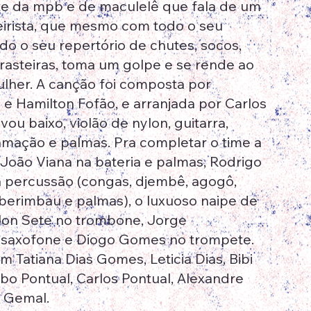
te da mpb e de maculelê que fala de um
irista, que mesmo com todo o seu
do o seu repertório de chutes, socos,
 rasteiras, toma um golpe e se rende ao
her. A canção foi composta por
 e Hamilton Fofão, e arranjada por Carlos
vou baixo, violão de nylon, guitarra,
amação e palmas. Pra completar o time a
 João Viana na bateria e palmas, Rodrigo
na percussão (congas, djembê, agogô,
 berimbau e palmas), o luxuoso naipe de
lon Sete no trombone, Jorge
 saxofone e Diogo Gomes no trompete.
 Tatiana Dias Gomes, Leticia Dias, Bibi
obo Pontual, Carlos Pontual, Alexandre
l Gemal.