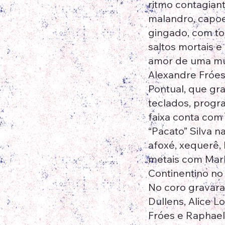
ritmo contagian
malandro, capoe
gingado, com to
saltos mortais e
amor de uma mul
Alexandre Fróes
Pontual, que gra
teclados, progr
faixa conta com
“Pacato” Silva 
afoxé, xequerê,
metais com Mar
Continentino no
No coro gravaram
Dullens, Alice L
Fróes e Raphae