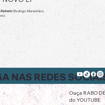
-Retrato
(Rodrigo Maranhão),
óes).
GA NAS REDES SOCIAI
Ouça RABO DE S
do YOUTUBE