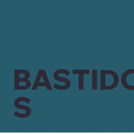
BASTID
S